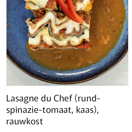
Media
1
Lasagne du Chef (rund-
openen
in
spinazie-tomaat, kaas),
modaal
rauwkost