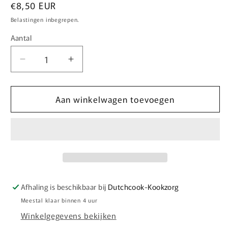
Normale
€8,50 EUR
prijs
Belastingen inbegrepen.
Aantal
Aantal
Aantal
Aantal
verlagen
verhogen
voor
voor
Aan winkelwagen toevoegen
Lasagne
Lasagne
du
du
Chef
Chef
(rund-
(rund-
spinazie-
spinazie-
tomaat,
tomaat,
kaas),
kaas),
rauwkost
rauwkost
Afhaling is beschikbaar bij
Dutchcook-Kookzorg
Meestal klaar binnen 4 uur
Winkelgegevens bekijken