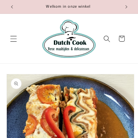
Meteen
Welkom in onze winkel
naar de
content
Winkelwagen
a direct naar
productinformatie